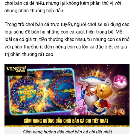
chơi bắn cá dễ hiểu, nhưng lại không kém phần thú vị với
những phần thưởng hấp dẫn.
Trong trò chơi bắn cá trực tuyến, người chơi sẽ sử dụng các
loại súng để bắn hạ những con cá xuất hiện trong bể. Mỗi
loài cá có giá trị tiền thưởng khác nhau, từ những con cá nhỏ
với phần thưởng ít đến những con cá lớn và đặc biệt có giá
trị phần thưởng rất cao.
Cẩm nang hướng dẫn chơi bắn cá chi tiết nhất