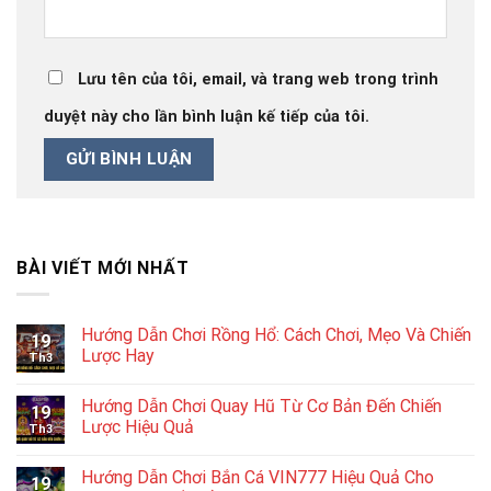
Lưu tên của tôi, email, và trang web trong trình
duyệt này cho lần bình luận kế tiếp của tôi.
BÀI VIẾT MỚI NHẤT
Hướng Dẫn Chơi Rồng Hổ: Cách Chơi, Mẹo Và Chiến
19
Lược Hay
Th3
Hướng Dẫn Chơi Quay Hũ Từ Cơ Bản Đến Chiến
19
Lược Hiệu Quả
Th3
Hướng Dẫn Chơi Bắn Cá VIN777 Hiệu Quả Cho
19