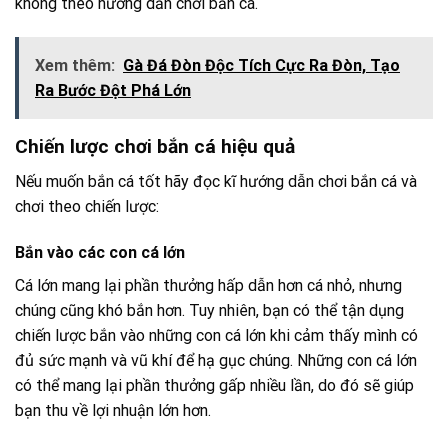
không theo hướng dẫn chơi bắn cá.
Xem thêm:
Gà Đá Đòn Độc Tích Cực Ra Đòn, Tạo
Ra Bước Đột Phá Lớn
Chiến lược chơi bắn cá hiệu quả
Nếu muốn bắn cá tốt hãy đọc kĩ hướng dẫn chơi bắn cá và
chơi theo chiến lược:
Bắn vào các con cá lớn
Cá lớn mang lại phần thưởng hấp dẫn hơn cá nhỏ, nhưng
chúng cũng khó bắn hơn. Tuy nhiên, bạn có thể tận dụng
chiến lược bắn vào những con cá lớn khi cảm thấy mình có
đủ sức mạnh và vũ khí để hạ gục chúng. Những con cá lớn
có thể mang lại phần thưởng gấp nhiều lần, do đó sẽ giúp
bạn thu về lợi nhuận lớn hơn.