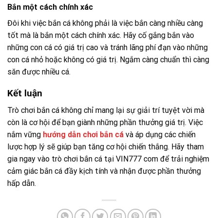
Bắn một cách chính xác
Đôi khi việc bắn cá không phải là việc bắn càng nhiều càng
tốt mà là bắn một cách chính xác. Hãy cố gắng bắn vào
những con cá có giá trị cao và tránh lãng phí đạn vào những
con cá nhỏ hoặc không có giá trị. Ngắm càng chuẩn thì càng
săn được nhiều cá.
Kết luận
Trò chơi bắn cá không chỉ mang lại sự giải trí tuyệt vời mà
còn là cơ hội để bạn giành những phần thưởng giá trị. Việc
nắm vững
hướng dẫn chơi bắn cá
và áp dụng các chiến
lược hợp lý sẽ giúp bạn tăng cơ hội chiến thắng. Hãy tham
gia ngay vào trò chơi bắn cá tại VIN777 com để trải nghiệm
cảm giác bắn cá đầy kịch tính và nhận được phần thưởng
hấp dẫn.