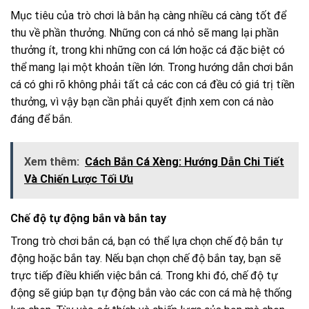
Mục tiêu của trò chơi là bắn hạ càng nhiều cá càng tốt để
thu về phần thưởng. Những con cá nhỏ sẽ mang lại phần
thưởng ít, trong khi những con cá lớn hoặc cá đặc biệt có
thể mang lại một khoản tiền lớn. Trong hướng dẫn chơi bắn
cá có ghi rõ không phải tất cả các con cá đều có giá trị tiền
thưởng, vì vậy bạn cần phải quyết định xem con cá nào
đáng để bắn.
Xem thêm:
Cách Bắn Cá Xèng: Hướng Dẫn Chi Tiết
Và Chiến Lược Tối Ưu
Chế độ tự động bắn và bắn tay
Trong trò chơi bắn cá, bạn có thể lựa chọn chế độ bắn tự
động hoặc bắn tay. Nếu bạn chọn chế độ bắn tay, bạn sẽ
trực tiếp điều khiển việc bắn cá. Trong khi đó, chế độ tự
động sẽ giúp bạn tự động bắn vào các con cá mà hệ thống