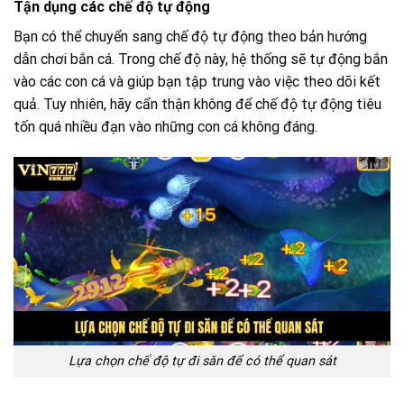
Tận dụng các chế độ tự động
Bạn có thể chuyển sang chế độ tự động theo bản hướng
dẫn chơi bắn cá. Trong chế độ này, hệ thống sẽ tự động bắn
vào các con cá và giúp bạn tập trung vào việc theo dõi kết
quả. Tuy nhiên, hãy cẩn thận không để chế độ tự động tiêu
tốn quá nhiều đạn vào những con cá không đáng.
Lựa chọn chế độ tự đi săn để có thể quan sát