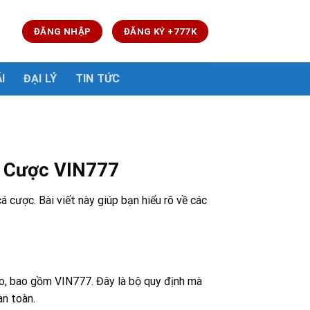
ĐĂNG NHẬP
ĐĂNG KÝ +777K
I
ĐẠI LÝ
TIN TỨC
á Cược VIN777
 cược. Bài viết này giúp bạn hiểu rõ về các
ào, bao gồm VIN777. Đây là bộ quy định mà
an toàn.