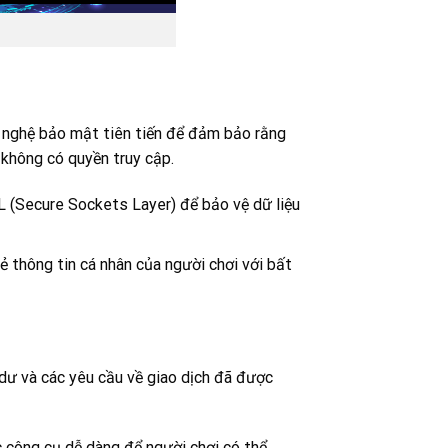
g nghệ bảo mật tiên tiến để đảm bảo rằng
 không có quyền truy cập.
L (Secure Sockets Layer) để bảo vệ dữ liệu
 thông tin cá nhân của người chơi với bất
 dư và các yêu cầu về giao dịch đã được
c công cụ dễ dàng để người chơi có thể