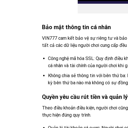
Bảo mật thông tin cá nhân
VIN777 cam kết bảo vệ sự riêng tư và bảo 
tất cả các dữ liệu người chơi cung cấp đều
Công nghệ mã hóa SSL: Quy định điều kh
cá nhân và tài chính của người chơi khi g
Không chia sẻ thông tin với bên thứ ba:
kỳ bên thứ ba nào mà không có sự đồng 
Quyền yêu cầu rút tiền và quản lý
Theo điều khoản điều kiện, người chơi cũng
thực hiện đúng quy trình.
Quản lý tài khoản cá cược: Người chơi c