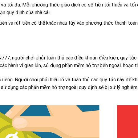
u và tối đa: Mỗi phương thức giao dịch có số tiền tối thiểu và tố
ạn quy định của nhà cái.
 tiền và rút tiền có thể khác nhau tùy vào phương thức thanh toán
N777, người chơi phải tuân thủ các điều khoản điều kiện, quy tắc
ác hành vi gian lận, sử dụng phần mềm hỗ trợ bên ngoài, hoặc t
 riêng. Người chơi phải hiểu rõ và tuân thủ các quy tắc này để k
ay sử dụng các phần mềm hỗ trợ ngoài quy định sẽ bị xử lý nghiêm