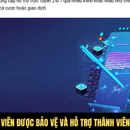
ung cấp hỗ trợ trực tuyến 24/7 qua nhiều kênh khác nhau như chat
cá cược hoặc giao dịch.