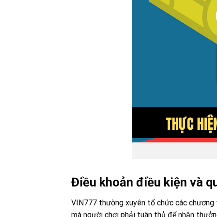
Điều khoản điều kiện và q
VIN777 thường xuyên tổ chức các chương trì
mà người chơi phải tuân thủ để nhận thưởn